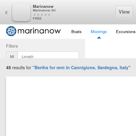
Marinanow
Marinanow Srl
View
X
FREE
Boats
Moorings
Excursions
Filters
Mt
45
results for
"Berths for rent in
Cannigione, Sardegna, Italy
"
Mt
Mt
Display Results