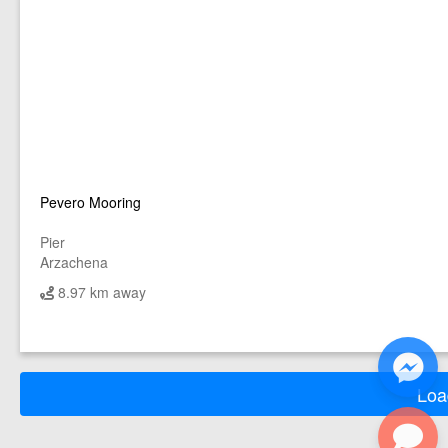
Pevero Mooring
Pier
Arzachena
8.97 km away
Loa